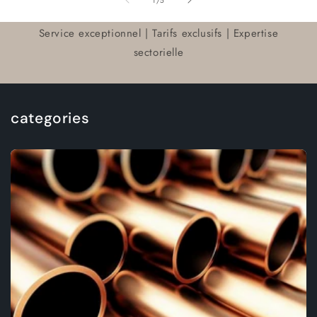
1
/
5
Service exceptionnel | Tarifs exclusifs | Expertise
sectorielle
categories